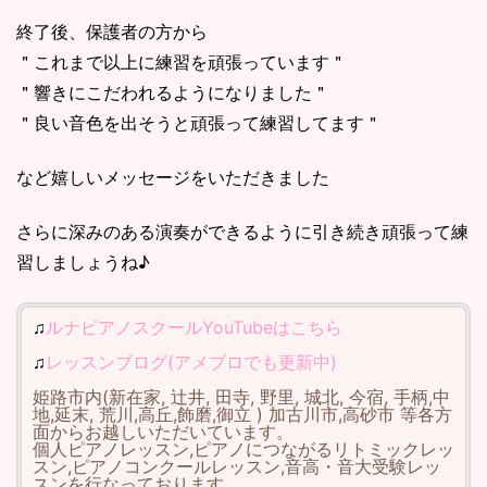
終了後、保護者の方から
＂これまで以上に練習を頑張っています＂
＂響きにこだわれるようになりました＂
＂良い音色を出そうと頑張って練習してます＂
など嬉しいメッセージをいただきました
さらに深みのある演奏ができるように引き続き頑張って練
習しましょうね♪
♫
ルナピアノスクールYouTubeはこちら
♫
レッスンブログ(アメブロでも更新中)
姫路市内(新在家, 辻井, 田寺, 野里, 城北, 今宿, 手柄,中
地,延末, 荒川,高丘,飾磨,御立 ) 加古川市,高砂市 等各方
面からお越しいただいています。
個人ピアノレッスン,ピアノにつながるリトミックレッ
スン,ピアノコンクールレッスン,音高・音大受験レッ
スンを行なっております。