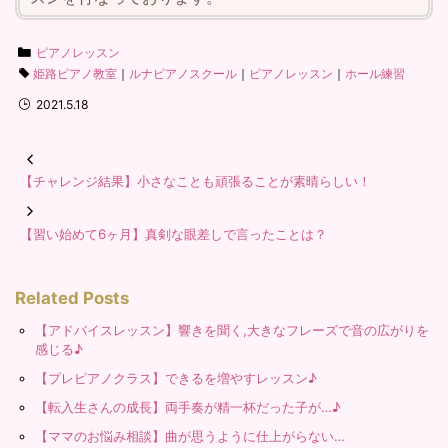
ピアノレッスン
姫路ピアノ教室
｜
ルナピアノスクール
｜
ピアノレッスン
｜
ホール練習
2021.5.18
【チャレンジ結果】小さなことも頑張ることが素晴らしい！
【習い始めて6ヶ月】真剣な眼差しで言ったことは？
Related Posts
【アドバイスレッスン】響きを聞く,大きなフレーズで音の広がりを
感じる♪
【プレピアノクラス】できるを増やすレッスン♪
【転入生さんの成長】両手奏が精一杯だった子が…♪
【ママのお悩み相談】曲が思うように仕上がらない…