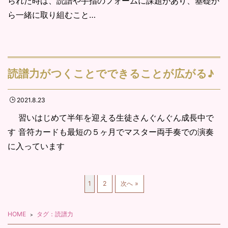
られた時は、読譜や手指のフォームに課題があり、基礎か
ら一緒に取り組むこと…
読譜力がつくことでできることが広がる♪
2021.8.23
習いはじめて半年を迎える生徒さんぐんぐん成長中で
す 音符カードも最短の５ヶ月でマスター両手奏での演奏
に入っています
1
2
次へ »
HOME
タグ：読譜力