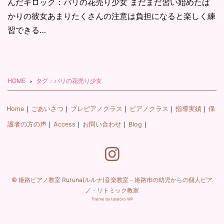
んだギロック：パリの花売り少女 まだまだ習い始めたば
かりの彼女あまりたくさんの注意は負担になると楽しく練
習できる…
HOME
タグ：パリの花売り少女
Home
ごあいさつ
プレピアノクラス
ピアノクラス
指導実績
保
護者の方の声
Access
お問い合わせ
Blog
©
姫路ピアノ教室 Ruruna(ルルナ)音楽教室－姫路市の幼児からの個人ピア
ノ・リトミック教室
Theme by taratoro WP